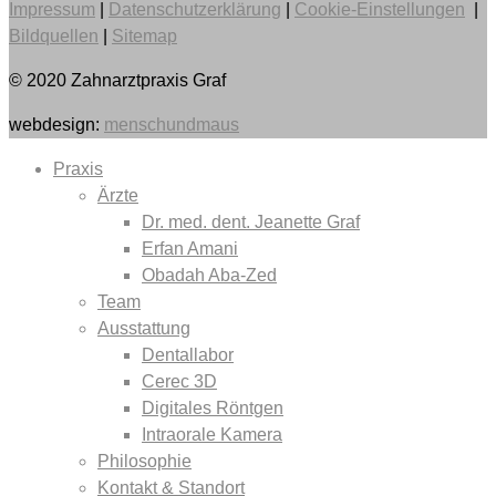
Impressum
|
Datenschutzerklärung
|
Cookie-Einstellungen
|
Bildquellen
|
Sitemap
© 2020 Zahnarztpraxis Graf
webdesign:
menschundmaus
Praxis
Ärzte
Dr. med. dent. Jeanette Graf
Erfan Amani
Obadah Aba-Zed
Team
Ausstattung
Dentallabor
Cerec 3D
Digitales Röntgen
Intraorale Kamera
Philosophie
Kontakt & Standort