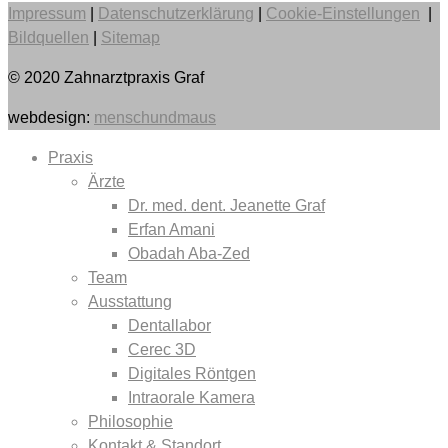
Impressum
|
Datenschutzerklärung
|
Cookie-Einstellungen
|
Bildquellen
|
Sitemap
© 2020 Zahnarztpraxis Graf
webdesign:
menschundmaus
Praxis
Ärzte
Dr. med. dent. Jeanette Graf
Erfan Amani
Obadah Aba-Zed
Team
Ausstattung
Dentallabor
Cerec 3D
Digitales Röntgen
Intraorale Kamera
Philosophie
Kontakt & Standort